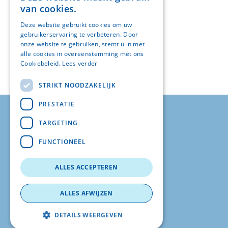
van cookies.
Deze website gebruikt cookies om uw
gebruikerservaring te verbeteren. Door
onze website te gebruiken, stemt u in met
alle cookies in overeenstemming met ons
Cookiebeleid.
Lees verder
STRIKT NOODZAKELIJK
PRESTATIE
© FOS207
TARGETING
Albrecht Rodenbachstraat 52
FUNCTIONEEL
8020 Oostkamp
+32 (0)496/246275
ALLES ACCEPTEREN
eenheidsleiding@fos207.be
Privacy
ALLES AFWIJZEN
Website by
G.O.A.T.
en
KMOSites
DETAILS WEERGEVEN