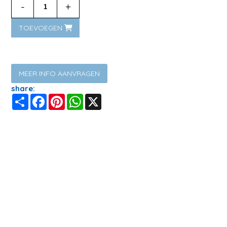
-
+
TOEVOEGEN
MEER INFO AANVRAGEN
share:
Share
Facebook
Pinterest
WhatsApp
X