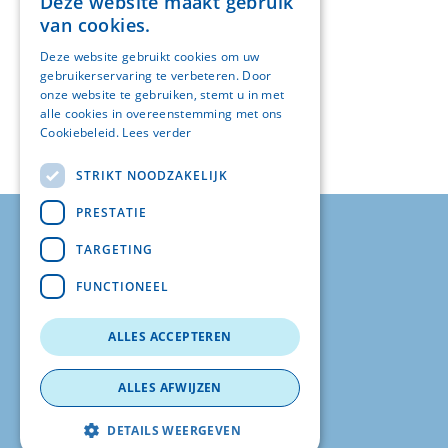
Deze website maakt gebruik
van cookies.
Deze website gebruikt cookies om uw
gebruikerservaring te verbeteren. Door
onze website te gebruiken, stemt u in met
alle cookies in overeenstemming met ons
Cookiebeleid.
Lees verder
STRIKT NOODZAKELIJK
PRESTATIE
© FOS207
TARGETING
Albrecht Rodenbachstraat 52
FUNCTIONEEL
8020 Oostkamp
+32 (0)496/246275
ALLES ACCEPTEREN
eenheidsleiding@fos207.be
Privacy
ALLES AFWIJZEN
Website by
G.O.A.T.
en
KMOSites
DETAILS WEERGEVEN